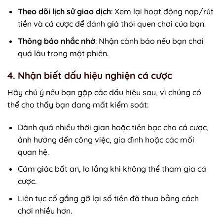
Theo dõi lịch sử giao dịch
: Xem lại hoạt động nạp/rút
tiền và cá cược để đánh giá thói quen chơi của bạn.
Thông báo nhắc nhở
: Nhận cảnh báo nếu bạn chơi
quá lâu trong một phiên.
4. Nhận biết dấu hiệu nghiện cá cược
Hãy chú ý nếu bạn gặp các dấu hiệu sau, vì chúng có
thể cho thấy bạn đang mất kiểm soát:
Dành quá nhiều thời gian hoặc tiền bạc cho cá cược,
ảnh hưởng đến công việc, gia đình hoặc các mối
quan hệ.
Cảm giác bất an, lo lắng khi không thể tham gia cá
cược.
Liên tục cố gắng gỡ lại số tiền đã thua bằng cách
chơi nhiều hơn.