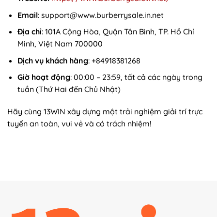
Email
:
support@www.burberrysale.in.net
Địa chỉ
: 101A Cộng Hòa, Quận Tân Bình, TP. Hồ Chí
Minh, Việt Nam 700000
Dịch vụ khách hàng
: +84918381268
Giờ hoạt động
: 00:00 – 23:59, tất cả các ngày trong
tuần (Thứ Hai đến Chủ Nhật)
Hãy cùng 13WIN xây dựng một trải nghiệm giải trí trực
tuyến an toàn, vui vẻ và có trách nhiệm!