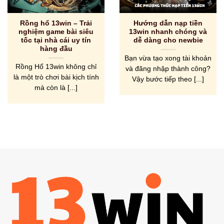
Xổ Số & Lô Đề
Rồng hổ 13win – Trải
Hướng dẫn nạp tiền
nghiệm game bài siêu
13win nhanh chóng và
Ứng dụng thuật toán
RNG
đảm bảo công bằng. Cung
tốc tại nhà cái uy tín
dễ dàng cho newbie
hàng đầu
cấp Xổ số 3 miền, Keno, Xổ số siêu tốc với tỷ lệ
Bạn vừa tạo xong tài khoản
thưởng 1 ăn 99 và hệ thống soi cầu dữ liệu chính xác.
Rồng Hổ 13win không chỉ
và đăng nhập thành công?
là một trò chơi bài kịch tính
Vậy bước tiếp theo [...]
Đá gà trực tiếp
mà còn là [...]
Phát sóng độc quyền các giải đấu từ
Thomo (CPC1-
CPC4)
, SV368, WS168. Theo dõi sát sao chiến kê và
đặt cược
Đá gà cựa dao
, cựa tròn kịch tính.
Đột phá công nghệ & trải nghiệm người
dùng
Tốc độ siêu việt:
Đạt điểm
A (98%) trên GTMetrix
.
Thời gian phản hồi website chỉ từ
0.7s – 1.1s
.
Ứng dụng di động (App 13Win):
Tối ưu cho
iOS/Android, tốc độ xử lý nhanh gấp
2.5 lần
so với