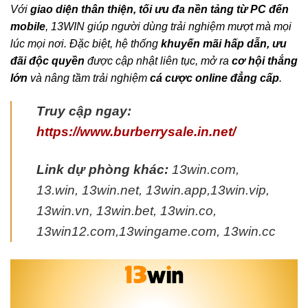
Với
giao diện thân thiện, tối ưu đa nền tảng từ PC đến
mobile
, 13WIN giúp người dùng trải nghiệm mượt mà mọi
lúc mọi nơi. Đặc biệt, hệ thống
khuyến mãi hấp dẫn, ưu
đãi độc quyền
được cập nhật liên tục, mở ra
cơ hội thắng
lớn
và nâng tầm trải nghiệm
cá cược online đẳng cấp
.
Truy cập ngay:
https://www.burberrysale.in.net/
Link dự phòng khác:
13win.com,
13.win, 13win.net, 13win.app,13win.vip,
13win.vn, 13win.bet, 13win.co,
13win12.com,13wingame.com, 13win.cc