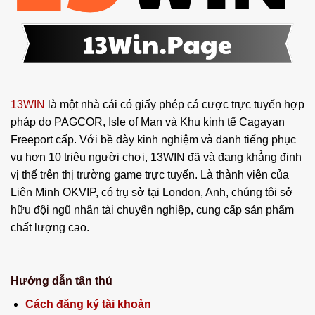
trình duyệt web thông thường.
Giao diện hiện đại:
Tông màu Cam – Trắng năng
động, bố trí menu thông minh giúp giảm mỏi mắt và
thao tác chuyển tab linh hoạt.
Thanh toán đa kênh:
Hỗ trợ Ngân hàng, Ví điện tử
13WIN
là một nhà cái có giấy phép cá cược trực tuyến hợp
(Momo, ZaloPay), Thẻ cào và
Tiền ảo (USDT)
.
pháp do PAGCOR, Isle of Man và Khu kinh tế Cagayan
Freeport cấp. Với bề dày kinh nghiệm và danh tiếng phục
Chương trình đại lý & hỗ trợ khách hàng
vụ hơn 10 triệu người chơi, 13WIN đã và đang khẳng định
Đại lý 13Win:
Cơ hội thu nhập không giới hạn với
vị thế trên thị trường game trực tuyến. Là thành viên của
mức hoa hồng từ
5% – 10%
. Cung cấp công cụ
Liên Minh OKVIP, có trụ sở tại London, Anh, chúng tôi sở
marketing chuyên nghiệp và báo cáo minh bạch
hữu đội ngũ nhân tài chuyên nghiệp, cung cấp sản phẩm
hàng tuần.
chất lượng cao.
CSKH 24/7:
Hỗ trợ đa kênh qua Livechat, Zalo,
Telegram và Hotline (+84 918 381 268).
Hướng dẫn tân thủ
Thông tin liên hệ:
Cách đăng ký tài khoản