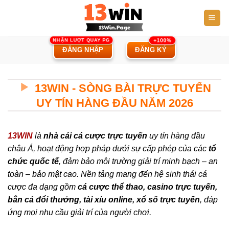
Chuyển
đến
nội
dung
ĐĂNG NHẬP
ĐĂNG KÝ
13WIN - SÒNG BÀI TRỰC TUYẾN
UY TÍN HÀNG ĐẦU NĂM 2026
13WIN
là
nhà cái cá cược trực tuyến
uy tín hàng đầu
châu Á, hoạt động hợp pháp dưới sự cấp phép của các
tổ
chức quốc tế
, đảm bảo môi trường giải trí minh bạch – an
toàn – bảo mật cao. Nền tảng mang đến hệ sinh thái cá
cược đa dạng gồm
cá cược thể thao, casino trực tuyến,
bắn cá đổi thưởng, tài xỉu online, xổ số trực tuyến
, đáp
ứng mọi nhu cầu giải trí của người chơi.