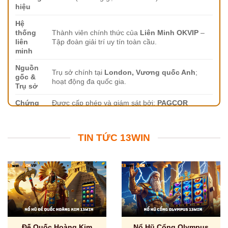
hiệu
Hệ
thống
Thành viên chính thức của
Liên Minh OKVIP
–
liên
Tập đoàn giải trí uy tín toàn cầu.
minh
Nguồn
Trụ sở chính tại
London, Vương quốc Anh
;
gốc &
hoạt động đa quốc gia.
Trụ sở
Chứng
Được cấp phép và giám sát bởi:
PAGCOR
nhận
(Philippines),
Isle of Man
, và
Khu kinh tế
pháp lý
Cagayan Freeport (CEZA)
.
TIN TỨC 13WIN
Tiêu
Đạt chứng nhận từ
Nevada (Hoa Kỳ)
về bảo
chuẩn
mật, tính công bằng và chống gian lận trong
kiểm
iGaming.
định
Lịch sử
Thiết lập từ
tháng 6/2015
; có hơn 9 năm kinh
hình
nghiệm vận hành hệ thống cá cược trực tuyến.
thành
Quy mô
Phục vụ cộng đồng hơn
10 triệu người chơi
; sở
người
Đế Quốc Hoàng Kim
Nổ Hũ Cổng Olympus