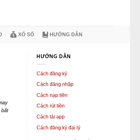
O
XỔ SỐ
HƯỚNG DẪN
HƯỚNG DẪN
Cách đăng ký
Cách đăng nhập
Cách nạp tiền
 may
Cách rút tiền
 bắt
Cách tải app
Cách đăng ký đại lý