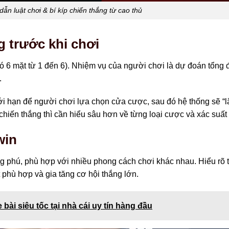
ẫn luật chơi & bí kíp chiến thắng từ cao thủ
 trước khi chơi
 có 6 mặt từ 1 đến 6). Nhiệm vụ của người chơi là dự đoán tổng
.
iới hạn để người chơi lựa chọn cửa cược, sau đó hệ thống sẽ “l
 chiến thắng thì cần hiểu sâu hơn về từng loại cược và xác suất
win
 phú, phù hợp với nhiều phong cách chơi khác nhau. Hiểu rõ 
 phù hợp và gia tăng cơ hội thắng lớn.
ài siêu tốc tại nhà cái uy tín hàng đầu