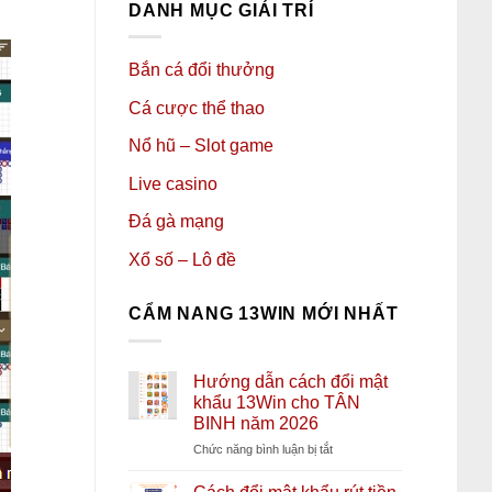
DANH MỤC GIẢI TRÍ
Bắn cá đổi thưởng
Cá cược thể thao
Nổ hũ – Slot game
Live casino
Đá gà mạng
Xổ số – Lô đề
CẨM NANG 13WIN MỚI NHẤT
Hướng dẫn cách đổi mật
khẩu 13Win cho TÂN
BINH năm 2026
ở
Chức năng bình luận bị tắt
Hướng
dẫn