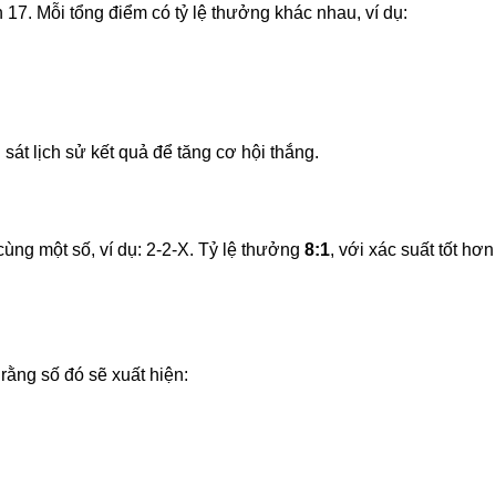
 17. Mỗi tổng điểm có tỷ lệ thưởng khác nhau, ví dụ:
sát lịch sử kết quả để tăng cơ hội thắng.
cùng một số, ví dụ: 2-2-X. Tỷ lệ thưởng
8:1
, với xác suất tốt hơ
rằng số đó sẽ xuất hiện: