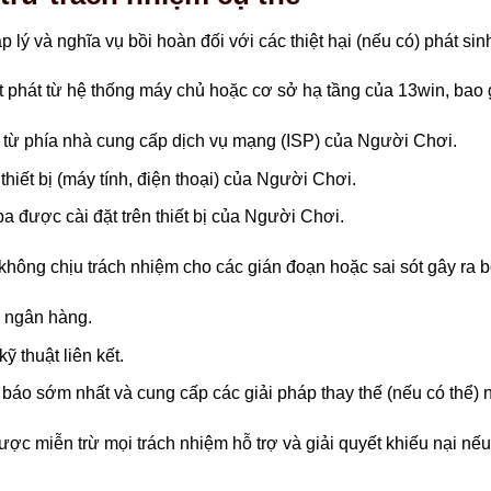
 lý và nghĩa vụ bồi hoàn đối với các thiệt hại (nếu có) phát s
 phát từ hệ thống máy chủ hoặc cơ sở hạ tầng của 13win, bao
h từ phía nhà cung cấp dịch vụ mạng (ISP) của Người Chơi.
hiết bị (máy tính, điện thoại) của Người Chơi.
a được cài đặt trên thiết bị của Người Chơi.
hông chịu trách nhiệm cho các gián đoạn hoặc sai sót gây ra bởi
, ngân hàng.
 thuật liên kết.
 báo sớm nhất và cung cấp các giải pháp thay thế (nếu có thể) 
ợc miễn trừ mọi trách nhiệm hỗ trợ và giải quyết khiếu nại nếu 