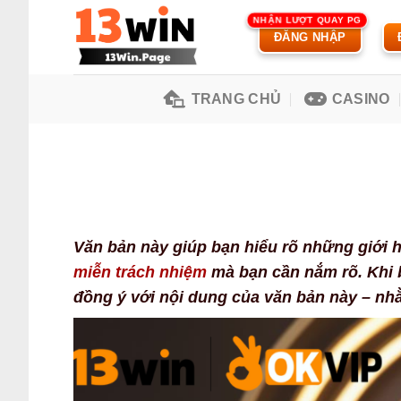
Chuyển
đến
ĐĂNG NHẬP
nội
dung
TRANG CHỦ
CASINO
Văn bản này giúp bạn hiểu rõ những giới 
miễn trách nhiệm
mà bạn cần nắm rõ. Khi b
đồng ý với nội dung của văn bản này – nh