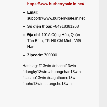
https://www.burberrysale.in.net/
Email:
support@www.burberrysale.in.net
Số điện thoại
: +84918381268
Địa chỉ
: 101A Cộng Hòa, Quận
Tân Bình, TP. Hồ Chí Minh, Việt
Nam
Zipcode:
700000
Hashtag: #13win #nhacai13win
#dangky13win #thuongchao13win
#casino13win #dagathomo13win
#nohu13win #trangchu13win