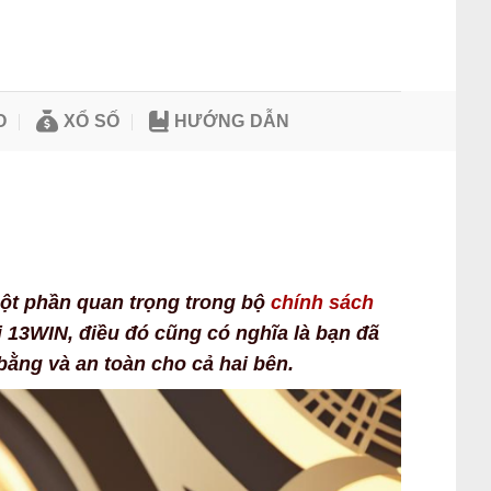
O
XỔ SỐ
HƯỚNG DẪN
một phần quan trọng trong bộ
chính sách
i 13WIN, điều đó cũng có nghĩa là bạn đã
ằng và an toàn cho cả hai bên.