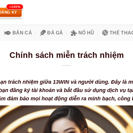
ĐĂNG KÝ
BẮN CÁ
ĐÁ GÀ
NỔ HŨ
THỂ THA
Chính sách miễn trách nhiệm
hạn trách nhiệm giữa 13WIN và người dùng. Đây là 
ạn đăng ký tài khoản và bắt đầu sử dụng dịch vụ tạ
ằm đảm bảo mọi hoạt động diễn ra minh bạch, công b